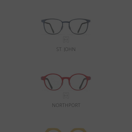
Paese
:
Stati Uniti
Lingua
:
Italiano
ST. JOHN
NORTHPORT