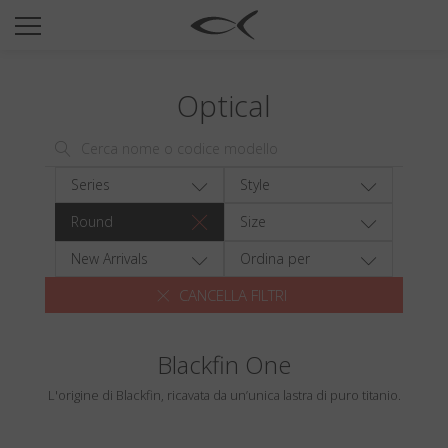
SUN
OPTICAL
Optical
COLLECTIONS
NEOMADEINITALY
TITANIUM
Series
Style
NEWSROOM
Round
Size
SHOPS
New Arrivals
Ordina per
CANCELLA FILTRI
B2B
Blackfin One
Wishlist
L'origine di Blackfin, ricavata da un’unica lastra di puro titanio.
Search