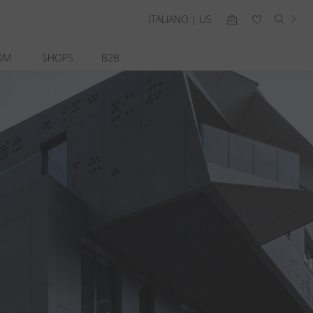
ITALIANO | US
OM
SHOPS
B2B