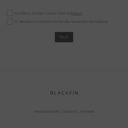
Accetto e dichiaro di aver letto la
Privacy
Sì, desidero iscrivermi anche alla newsletter (facoltativo)
INVIA
neomadeinitaly
|
titanium
|
eyewear