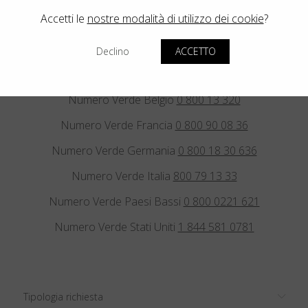
E.
sales@blackfin.eu
E.
sales.usa@blackfin.eu
Accetti le
nostre modalità di utilizzo dei cookie
?
Declino
ACCETTO
Numero Verde Austria
0 800 297 347
Numero Verde Belgio
0 800 13 320
Numero Verde Francia
0 800 90 08 36
Numero Verde Germania
0 800 18 30 636
Numero Verde Italia
800 79 13 33
Numero Verde Paesi Bassi
0 800 0221 621
Numero Verde Stati Uniti
1 844 581 0781
Tipologia richiesta