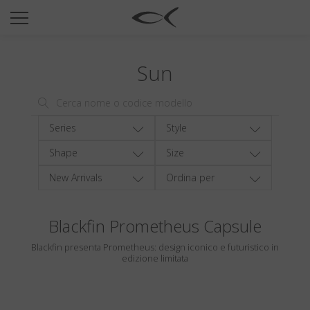
SUN
OPTICAL
Sun
COLLECTIONS
NEOMADEINITALY
TITANIUM
Series
Style
NEWSROOM
Shape
Size
New Arrivals
Ordina per
SHOPS
B2B
Blackfin Prometheus Capsule
Blackfin presenta Prometheus: design iconico e futuristico in
Wishlist
edizione limitata
Search