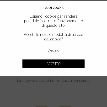
I tuoi cookie
Usiamo i cookie per rendere
possibile il corretto funzionamento
di questo sito.
PEBBLE BEACH
Accetti le
nostre modalità di utilizzo
LUMINAR
dei cookie
?
Declino
ACCETTO
Blackfin Pacific
Da un Solido Blocco di Titanio. I Classici, Reinventati.