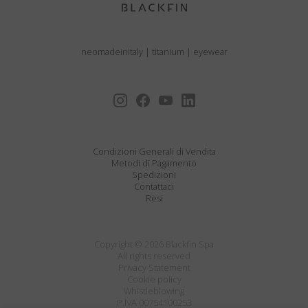
neomadeinitaly
|
titanium
|
eyewear
Condizioni Generali di Vendita
Metodi di Pagamento
Spedizioni
Contattaci
Resi
Copyright © 2026 Blackfin Spa
All rights reserved
Privacy Statement
Cookie policy
Whistleblowing
P.IVA 00754100253