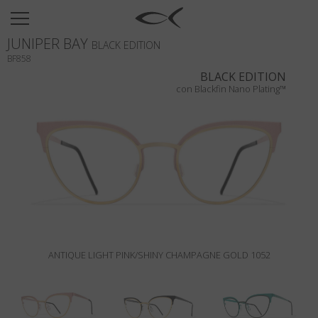
SUN
JUNIPER BAY
OPTICAL
BLACK EDITION
BF858
COLLECTIONS
BLACK EDITION
con Blackfin Nano Plating™
NEOMADEINITALY
TITANIUM
NEWSROOM
SHOPS
B2B
ANTIQUE LIGHT PINK/SHINY CHAMPAGNE GOLD 1052
Wishlist
Search