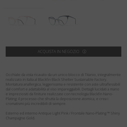
Paese
:
Stati Uniti
Lingua
:
Italiano
ACQUISTA IN NEGOZIO
Occhiale da vista ricavato da un unico blocco di Titanio, integralmente
realizzato in Italia al Blackfin Black Shelter Sustainable Factory.
Montatura anallergica, leggerissima e resistente con aste ultraflessibili
dal comfort e adattabilità al viso impareggiabili. Dettagli lucidati a mano
e impreziositi da finiture realizzate con tecnologia Blackfin Nano-
Plating: il processo che sfrutta la deposizione atomica, e crea i
cromatismi più incredibili di sempre.
Esterno ed interno Antique Light Pink / Frontale Nano-Plating ™ Shiny
Champagne Gold.