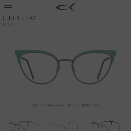
SUN
JUNIPER BAY
OPTICAL
BF858
COLLECTIONS
NEOMADEINITALY
TITANIUM
NEWSROOM
SHOPS
B2B
GUNMETAL GRAY/JUNGLE GREEN 1026
Wishlist
Search