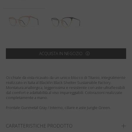
Paese
:
Stati Uniti
Lingua
:
Italiano
ACQUISTA IN NEGOZIO
Occhiale da vista ricavato da un unico blocco di Titanio, integralmente
realizzato in Italia al Blackfin Black Shelter Sustainable Factory.
Montatura anallergica, leggerissima e resistente con aste ultraflessibili
dal comfort e adattabilità al viso impareggiabili. Colorazioni realizzate
completamente a mano.
Frontale Gunmetal Gray / Interno, ciliare e aste Jungle Green.
CARATTERISTICHE PRODOTTO