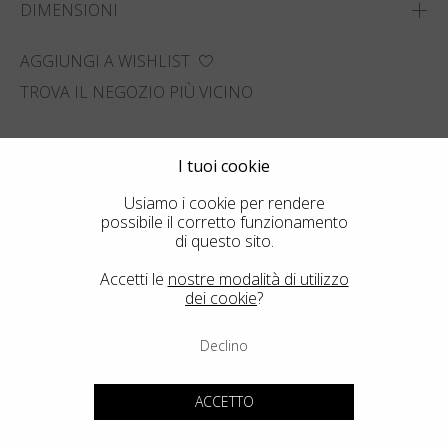
DIMENSIONI
AGGIUNGI A WISHLIST
TROVA IL NEGOZIO PIÙ VICINO
I tuoi cookie
Usiamo i cookie per rendere
possibile il corretto funzionamento
di questo sito.
Accetti le
nostre modalità di utilizzo
dei cookie
?
Declino
ACCETTO
Potrebbero interessarti anche