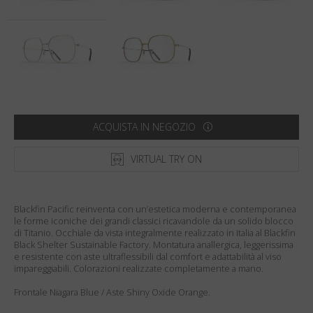
Paese
:
Stati Uniti
Lingua
:
Italiano
ACQUISTA IN NEGOZIO
VIRTUAL TRY ON
Blackfin Pacific reinventa con un’estetica moderna e contemporanea
le forme iconiche dei grandi classici ricavandole da un solido blocco
di Titanio. Occhiale da vista integralmente realizzato in Italia al Blackfin
Black Shelter Sustainable Factory. Montatura anallergica, leggerissima
e resistente con aste ultraflessibili dal comfort e adattabilità al viso
impareggiabili. Colorazioni realizzate completamente a mano.
Frontale Niagara Blue / Aste Shiny Oxide Orange.