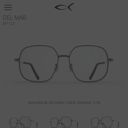
SUN
DEL MAR
OPTICAL
BF1122
COLLECTIONS
NEOMADEINITALY
TITANIUM
NEWSROOM
SHOPS
B2B
NIAGARA BLUE/SHINY OXIDE ORANGE 1756
Wishlist
Search