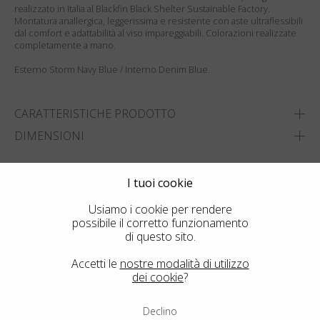
realizzato in Italia al Blackfin Black Shelter Sustainable Factory.
Montatura anallergica, leggerissima e resistente con aste ultraflessibili
dal comfort e adattabilità al viso impareggiabili. Colorazioni realizzate
completamente a mano.
Esterno Storm Navy Blue / Interno Denim Blue.
CARATTERISTICHE PRODOTTO
DIMENSIONI
AGGIUNGI A WISHLIST
I tuoi cookie
TROVA IL NEGOZIO PIÙ VICINO
Usiamo i cookie per rendere
possibile il corretto funzionamento
di questo sito.
Accetti le
nostre modalità di utilizzo
dei cookie
?
Declino