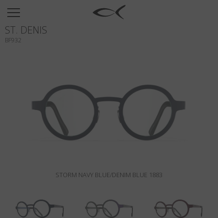
SUN
ST. DENIS
OPTICAL
BF932
COLLECTIONS
NEOMADEINITALY
TITANIUM
NEWSROOM
SHOPS
B2B
STORM NAVY BLUE/DENIM BLUE 1883
Wishlist
Search