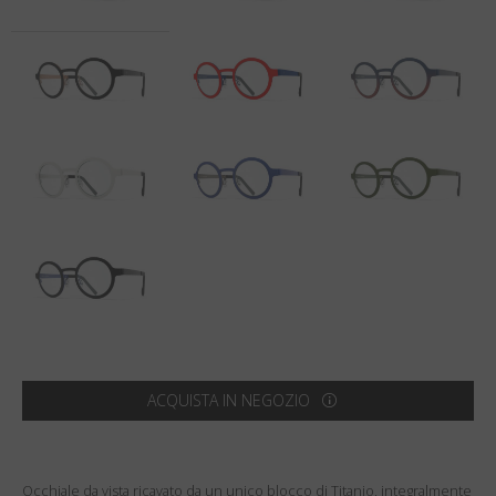
Paese
:
Stati Uniti
Lingua
:
Italiano
ACQUISTA IN NEGOZIO
Occhiale da vista ricavato da un unico blocco di Titanio, integralmente