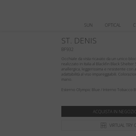
SUN
OPTICAL
C
ST. DENIS
BF932
Occhiale da vista ricavato da un unico bloc
realizzato in Italia al Blackfin Black Shelt
anallergica, leggerissima e resistente con a
adattabilità al viso impareggiabili. Colora
mano.
Esterno Olympic Blue / Interno Tobacco 
ACQUISTA IN NEGOZI
VIRTUAL TRY 