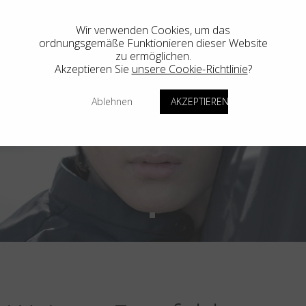
Wir verwenden Cookies, um das
ordnungsgemäße Funktionieren dieser Website
zu ermöglichen.
Akzeptieren Sie
unsere Cookie-Richtlinie
?
Ablehnen
AKZEPTIEREN