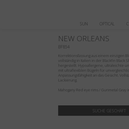
SUN
OPTICAL
C
NEW ORLEANS
BF854
Korrektionsfassung aus einem einzigen Blo
vollständig in Italien in der Blackfin Black
hergestellt. Hypoallergene, ultraleichte 
mit ultraflexiblen Bügeln für unvergleich
Anpassungsfähigkeit an das Gesicht. Volls
Lackierung.
Mahogany Red eye rims / Gunmetal Gray in
SUCHE GESCHÄFT