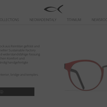
OLLECTIONS
NEOMADEINITALY
TITANIUM
NEWSRO
ck aus Reintitan gefräst und
 Shelter Sustainable Factory
und widerstandsfähige Fassung
lichen Komfort und
tändig handgefertigte
terior, bridge and temples.