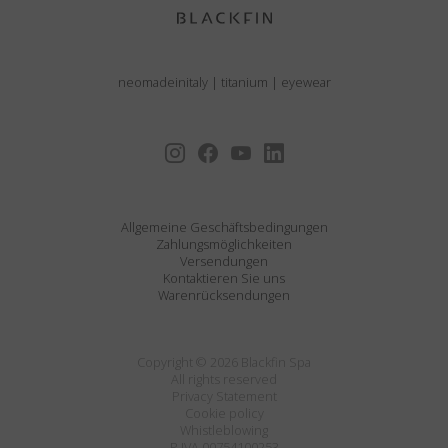
neomadeinitaly
|
titanium
|
eyewear
Allgemeine Geschäftsbedingungen
Zahlungsmöglichkeiten
Versendungen
Kontaktieren Sie uns
Warenrücksendungen
Copyright © 2026 Blackfin Spa
All rights reserved
Privacy Statement
Cookie policy
Whistleblowing
P.IVA 00754100253