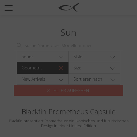
SUN
OPTICAL
Sun
COLLECTIONS
NEOMADEINITALY
TITANIUM
Series
Style
NEWSROOM
Geometric
Size
SHOPS
New Arrivals
Sortieren nach
FILTER AUFHEBEN
B2B
Blackfin Prometheus Capsule
Wishlist
Blackfin präsentiert Prometheus: ein ikonisches und futuristisches
Search
Design in einer Limited Edition