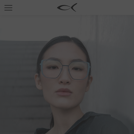
SUN
OPTICAL
COLLECTIONS
NEOMADEINITALY
TITANIUM
NEWSROOM
SHOPS
B2B
Wishlist
Search