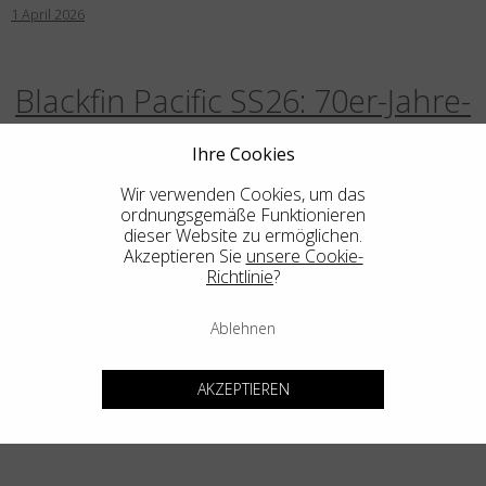
1
April
2026
Blackfin Pacific SS26: 70er-Jahre-
Klassiker – Zeitgemäß Neu
Ihre Cookies
Interpretiert
Wir verwenden Cookies, um das
ordnungsgemäße Funktionieren
5
März
2026
dieser Website zu ermöglichen.
Akzeptieren Sie
unsere Cookie-
Richtlinie
?
Aero Infinity: Das monolithische
Ablehnen
Design definiert das Wesentliche
neu
AKZEPTIEREN
20
Februar
2026