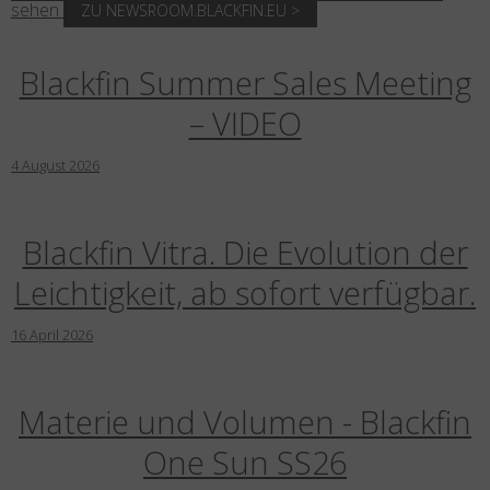
sehen
ZU NEWSROOM.BLACKFIN.EU >
Land
:
Deutschland
Sprache
:
Deutsch
Blackfin Summer Sales Meeting
– VIDEO
4
August
2026
Blackfin Vitra. Die Evolution der
Leichtigkeit, ab sofort verfügbar.
16
April
2026
Materie und Volumen - Blackfin
One Sun SS26