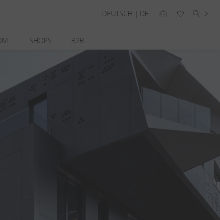
DEUTSCH | DE
OM
SHOPS
B2B