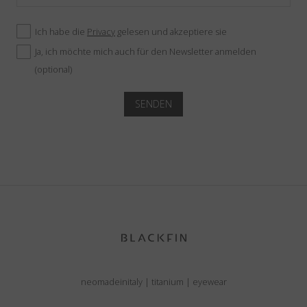
Ich habe die
Privacy
gelesen und akzeptiere sie
Ja, ich möchte mich auch für den Newsletter anmelden
(optional)
SENDEN
neomadeinitaly
|
titanium
|
eyewear