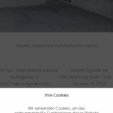
Blackfin, created and manufactured in Italy by
fin Spa - italian titanium eyewear
Blackfin Eyewear Inc.
Via Nogarola, 17
1800 West Loop South - Suite
32027 Taibon Agordino (BL)
Houston, TX 77027
Italien
Vereinigte Staaten
Ihre Cookies
T.
+39 0437 660523
T.
832 900 9599
Wir verwenden Cookies, um das