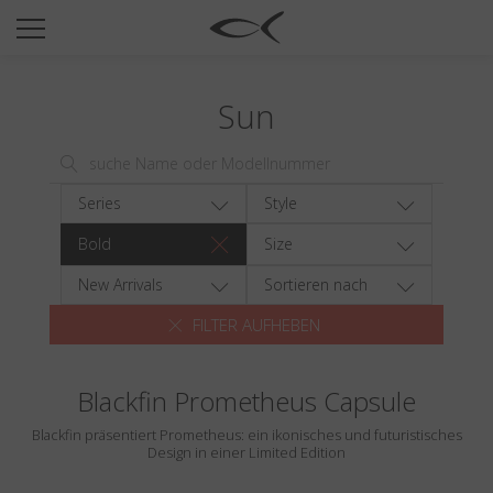
SUN
OPTICAL
Sun
COLLECTIONS
NEOMADEINITALY
TITANIUM
Series
Style
NEWSROOM
Bold
Size
SHOPS
New Arrivals
Sortieren nach
FILTER AUFHEBEN
B2B
Blackfin Prometheus Capsule
Wishlist
Blackfin präsentiert Prometheus: ein ikonisches und futuristisches
Search
Design in einer Limited Edition