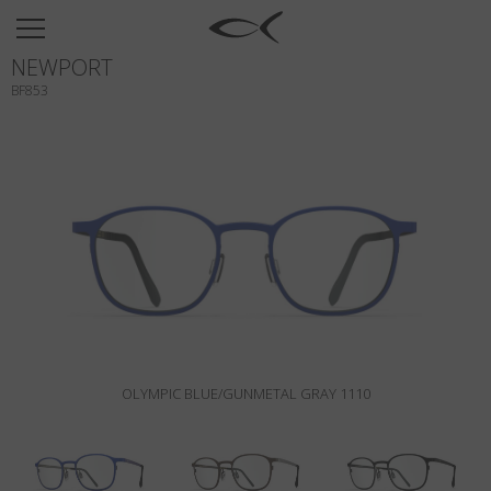
SUN
NEWPORT
OPTICAL
BF853
COLLECTIONS
NEOMADEINITALY
TITANIUM
NEWSROOM
SHOPS
B2B
OLYMPIC BLUE/GUNMETAL GRAY 1110
Wishlist
Search