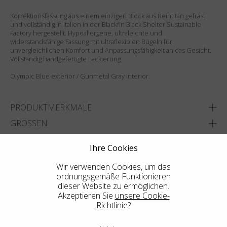
Korrektionsfassung aus einem einzigen Block aus Reintitan gefräst
und vollständig in Italien in der Blackfin Black Shelter Sustainable
Factory hergestellt. Hypoallergene, ultraleichte und
widerstandsfähige Fassung mit ultraflexiblen Bügeln für
unvergleichlichen Komfort und Anpassungsfähigkeit an das Gesicht.
Vollständig handgefertigte Lackierung.
Olympic Blue exterior / Gunmetal Gray interior.
PRODUKTMERKMALE
GRÖSSEN
Ihre Cookies
ADD TO WISHLIST
FINDEN SIE DAS NÄCHSTGELEGENE GESCHÄFT
Wir verwenden Cookies, um das
ordnungsgemäße Funktionieren
dieser Website zu ermöglichen.
Akzeptieren Sie
unsere Cookie-
Richtlinie
?