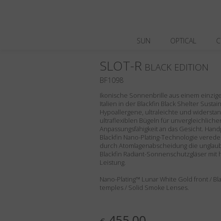
SUN
OPTICAL
C
SLOT-R
BLACK EDITION
BF1098
Ikonische Sonnenbrille aus einem einzigen
Italien in der Blackfin Black Shelter Sustai
Hypoallergene, ultraleichte und widerstan
ultraflexiblen Bügeln für unvergleichlich
Anpassungsfähigkeit an das Gesicht. Handpo
Blackfin Nano-Plating-Technologie veredel
durch Atomlagenabscheidung die unglaub
Blackfin Radiant-Sonnenschutzgläser mit
Leistung.
Nano-Plating™ Lunar White Gold front / Bla
temples / Solid Smoke Lenses.
455,00