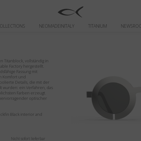
OLLECTIONS
NEOMADEINITALY
TITANIUM
NEWSRO
 Titanblock, vollständig in
nable Factory hergestellt.
dsfähige Fassung mit
en Komfort und
lierte Details, die mit der
t wurden: ein Verfahren, das
lichsten Farben erzeugt.
 hervorragender optischer
ckfin Black interior and
Nicht sofort lieferbar