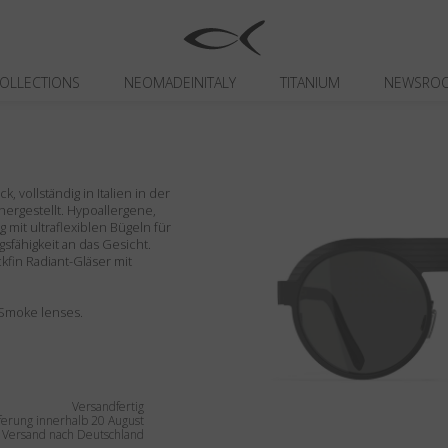
OLLECTIONS
NEOMADEINITALY
TITANIUM
NEWSRO
 vollständig in Italien in der
 hergestellt. Hypoallergene,
 mit ultraflexiblen Bügeln für
fähigkeit an das Gesicht.
ckfin Radiant-Gläser mit
d Smoke lenses.
Versandfertig
ferung innerhalb 20 August
r Versand nach Deutschland