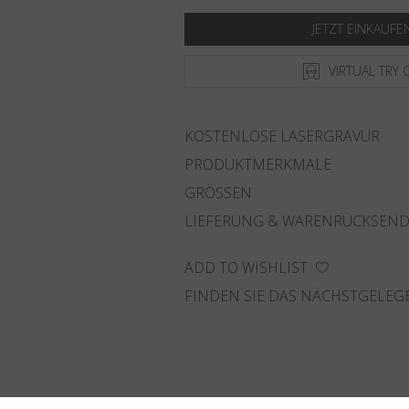
JETZT EINKAUFE
VIRTUAL TRY 
KOSTENLOSE LASERGRAVUR
PRODUKTMERKMALE
GRÖSSEN
LIEFERUNG & WARENRÜCKSEN
ADD TO WISHLIST
FINDEN SIE DAS NÄCHSTGELEG