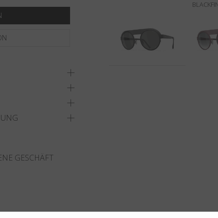
BLACKFI
N
ON
DUNG
ENE GESCHÄFT