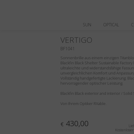
SUN
OPTICAL
C
VERTIGO
BF1041
Sonnenbrille aus einem einzigen Titanblock,
Blackfin Black Shelter Sustainable Factory
ultraleichte und widerstandsfähige Fassung
unvergleichlichen Komfort und Anpassungs
Vollständig handgefertigte Lackierung. Bla
hervorragender optischer Leistung.
Blackfin Black exterior and interior / Soli
Von Ihrem Optiker RXable.
430,00
€
Lie
Kostenlose