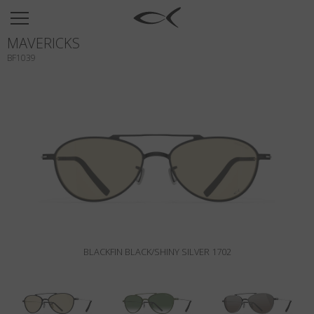
SUN
MAVERICKS
OPTICAL
BF1039
COLLECTIONS
NEOMADEINITALY
TITANIUM
NEWSROOM
SHOPS
B2B
BLACKFIN BLACK/SHINY SILVER 1702
Wishlist
Search