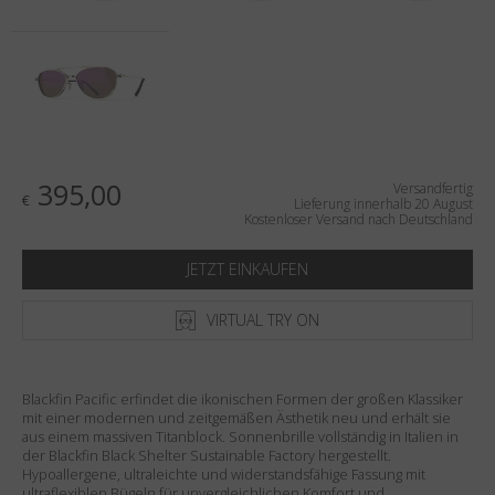
Land
:
Deutschland
Sprache
:
Deutsch
395,00
Versandfertig
€
Lieferung innerhalb 20 August
Kostenloser Versand nach Deutschland
JETZT EINKAUFEN
VIRTUAL TRY ON
Blackfin Pacific erfindet die ikonischen Formen der großen Klassiker
mit einer modernen und zeitgemäßen Ästhetik neu und erhält sie
aus einem massiven Titanblock. Sonnenbrille vollständig in Italien in
der Blackfin Black Shelter Sustainable Factory hergestellt.
Hypoallergene, ultraleichte und widerstandsfähige Fassung mit
ultraflexiblen Bügeln für unvergleichlichen Komfort und