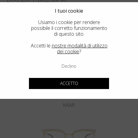
AGGIUNGI A WISHLIST
I tuoi cookie
TROVA IL NEGOZIO PIÙ VICINO
Usiamo i cookie per rendere
possibile il corretto funzionamento
di questo sito.
Accetti le
nostre modalità di utilizzo
Potrebbero interessarti anche
dei cookie
?
Declino
ACCETTO
KAMI