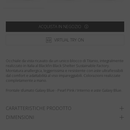
Paese
:
Stati Uniti
Lingua
:
Italiano
ACQUISTA IN NEGOZIO
VIRTUAL TRY ON
Occhiale da vista ricavato da un unico blocco di Titanio, integralmente
realizzato in Italia al Blackfin Black Shelter Sustainable Factory.
Montatura anallergica, leggerissima e resistente con aste ultraflessibili
dal comfort e adattabilità al viso impareggiabili. Colorazioni realizzate
completamente a mano.
Frontale sfumato Galaxy Blue - Pearl Pink / Interno e aste Galaxy Blue.
CARATTERISTICHE PRODOTTO
DIMENSIONI