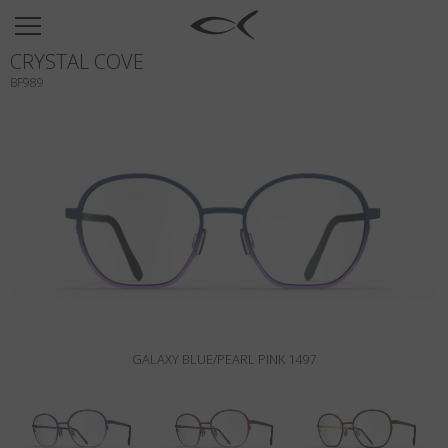
SUN
CRYSTAL COVE
OPTICAL
BF989
COLLECTIONS
NEOMADEINITALY
TITANIUM
NEWSROOM
SHOPS
B2B
GALAXY BLUE/PEARL PINK 1497
Wishlist
Search