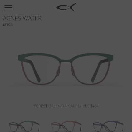
SUN
AGNES WATER
OPTICAL
BF966
COLLECTIONS
NEOMADEINITALY
TITANIUM
NEWSROOM
SHOPS
B2B
FOREST GREEN/DAHLIA PURPLE 1404
Wishlist
Search