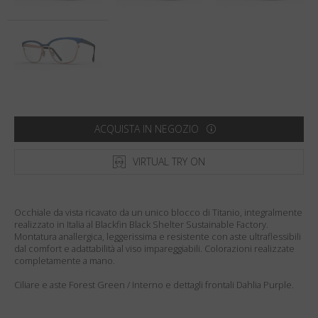
Paese
:
Stati Uniti
Lingua
:
Italiano
ACQUISTA IN NEGOZIO
VIRTUAL TRY ON
Occhiale da vista ricavato da un unico blocco di Titanio, integralmente
realizzato in Italia al Blackfin Black Shelter Sustainable Factory.
Montatura anallergica, leggerissima e resistente con aste ultraflessibili
dal comfort e adattabilità al viso impareggiabili. Colorazioni realizzate
completamente a mano.
Ciliare e aste Forest Green / Interno e dettagli frontali Dahlia Purple.