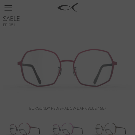
SUN
SABLE
OPTICAL
BF1081
COLLECTIONS
NEOMADEINITALY
TITANIUM
NEWSROOM
SHOPS
B2B
BURGUNDY RED/SHADOW DARK BLUE 1667
Wishlist
Search