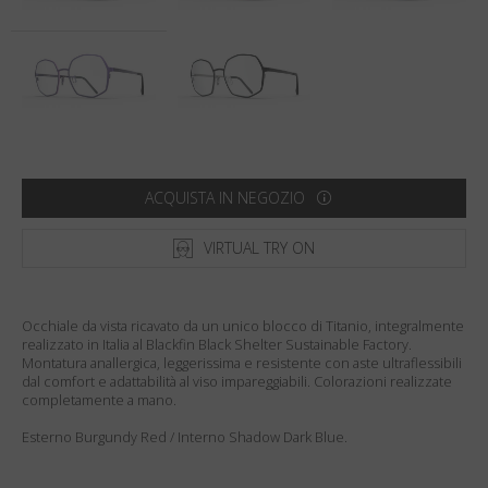
Paese
:
Stati Uniti
Lingua
:
Italiano
ACQUISTA IN NEGOZIO
VIRTUAL TRY ON
Occhiale da vista ricavato da un unico blocco di Titanio, integralmente
realizzato in Italia al Blackfin Black Shelter Sustainable Factory.
Montatura anallergica, leggerissima e resistente con aste ultraflessibili
dal comfort e adattabilità al viso impareggiabili. Colorazioni realizzate
completamente a mano.
Esterno Burgundy Red / Interno Shadow Dark Blue.