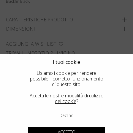
Blackfin Black.
CARATTERISTICHE PRODOTTO
DIMENSIONI
AGGIUNGI A WISHLIST
TROVA IL NEGOZIO PIÙ VICINO
I tuoi cookie
Usiamo i cookie per rendere
possibile il corretto funzionamento
di questo sito.
Accetti le
nostre modalità di utilizzo
dei cookie
?
Declino
ACCETTO