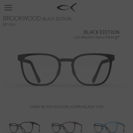
SUN
BROOKWOOD
OPTICAL
BLACK EDITION
BF1004
COLLECTIONS
BLACK EDITION
con Blackfin Nano Plating™
NEOMADEINITALY
TITANIUM
NEWSROOM
SHOPS
B2B
SHINY BLACK GOLD/BLACKFIN BLACK 1126
Wishlist
Search