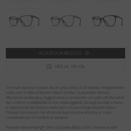
Paese
:
Stati Uniti
Lingua
:
Italiano
ACQUISTA IN NEGOZIO
VIRTUAL TRY ON
Occhiale da vista ricavato da un unico blocco di Titanio, integralmente
realizzato in Italia al Blackfin Black Shelter Sustainable Factory.
Montatura anallergica, leggerissima e resistente con aste ultraflessibili
dal comfort e adattabilità al viso impareggiabili. Dettagli lucidati a mano
e impreziositi da finiture realizzate con tecnologia Blackfin Nano-
Plating: il processo che sfrutta la deposizione atomica, e crea i
cromatismi più incredibili di sempre.
Frontale Nano-Plating™ Shiny Obsidian Black Gold / Interno e aste