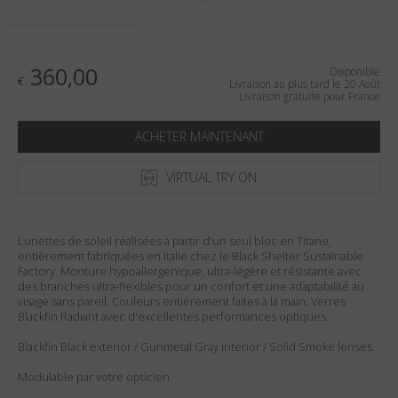
Pays
:
France
Langue
:
Français
360,00
Disponible
€
Livraison au plus tard le 20 Août
Livraison gratuite pour France
ACHETER MAINTENANT
VIRTUAL TRY ON
Lunettes de soleil réalisées à partir d'un seul bloc en Titane,
entièrement fabriquées en Italie chez le Black Shelter Sustainable
Factory. Monture hypoallergénique, ultra-légère et résistante avec
des branches ultra-flexibles pour un confort et une adaptabilité au
visage sans pareil. Couleurs entièrement faites à la main. Verres
Blackfin Radiant avec d'excellentes performances optiques.
Blackfin Black exterior / Gunmetal Gray interior / Solid Smoke lenses.
Modulable par votre opticien