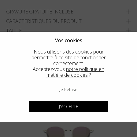
GRAVURE GRATUITE INCLUSE
CARACTÉRISTIQUES DU PRODUIT
TAILLE
LIVRAISON ET RETOURS
Vos cookies
Nous utilisons des cookies pour
AJOUTER À MA LISTE
permettre à ce site de fonctionner
correctement.
TROUVER LE MAGASIN LE PLUS PROCHE
Acceptez-vous
notre politique en
matière de cookies
?
Je Refuse
Voir un autre style
J'ACCEPTE