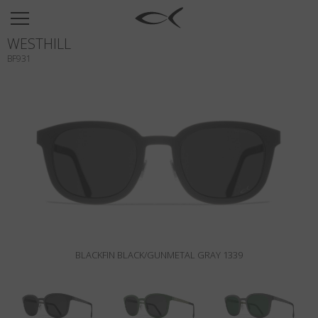
SUN
WESTHILL
OPTICAL
BF931
COLLECTIONS
NEOMADEINITALY
TITANIUM
NEWSROOM
SHOPS
B2B
BLACKFIN BLACK/GUNMETAL GRAY 1339
Liste de souhaits
Rechercher