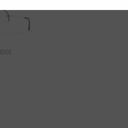
IDGE
n
.