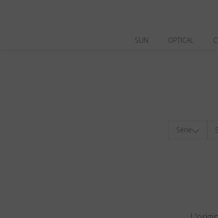
SUN
OPTICAL
C
Série
S
L'orig