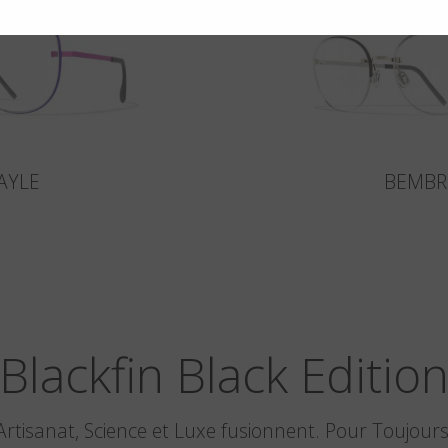
AYLE
BEMBR
Blackfin Black Editio
Artisanat, Science et Luxe fusionnent. Pour Toujours