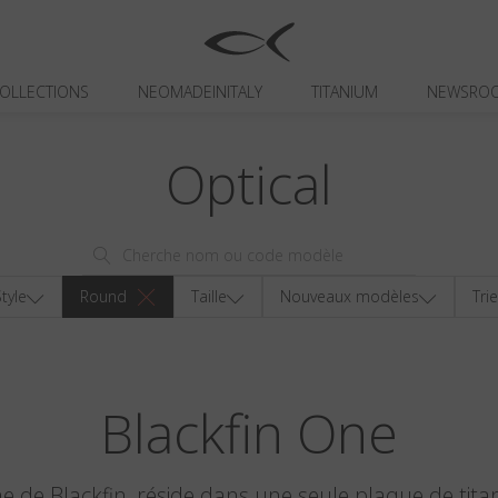
OLLECTIONS
NEOMADEINITALY
TITANIUM
NEWSRO
Optical
tyle
Round
Taille
Nouveaux modèles
Tri
Blackfin One
ine de Blackfin, réside dans une seule plaque de tita