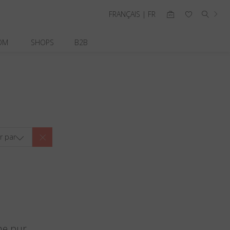
FRANÇAIS | FR
OM
SHOPS
B2B
er par
ne pur.