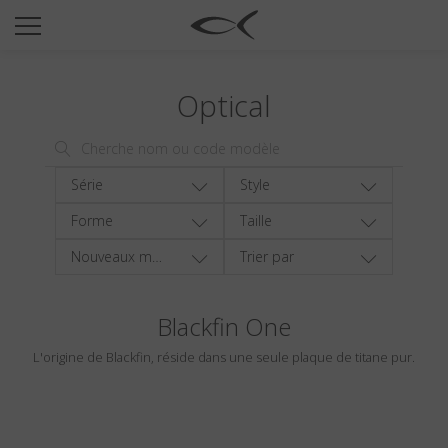
SUN
OPTICAL
Optical
COLLECTIONS
NEOMADEINITALY
TITANIUM
Série
Style
NEWSROOM
Forme
Taille
Nouveaux modèles
Trier par
SHOPS
B2B
Blackfin One
L'origine de Blackfin, réside dans une seule plaque de titane pur.
Liste de souhaits
Rechercher