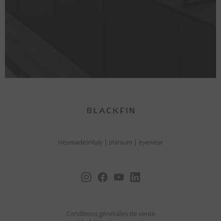
neomadeinitaly
|
titanium
|
eyewear
Conditions générales de vente