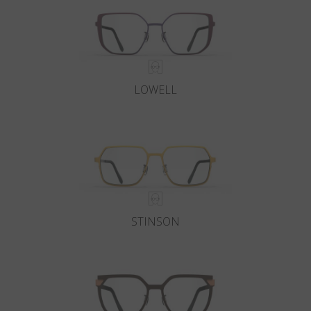
Pays
:
France
Langue
:
Français
LOWELL
STINSON