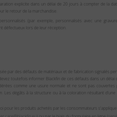
laration explicite dans un délai de 20 jours à compter de la dat
our le retour de la marchandise.
ersonnalisés (par exemple, personnalisés avec une gravure 
nt défectueux lors de leur réception.
ausée par des défauts de matériaux et de fabrication signalés p
us devez toutefois informer Blackfin de ces défauts dans un déla
idérées comme une usure normale et ne sont pas couvertes par
n. Les dégâts à la structure ou à la coloration résultant d'une
loi pour les produits achetés par les consommateurs s'applique 
er.care@blackfin.eu
) ou par le biais du formulaire en ligne (
servi