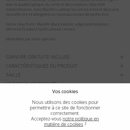
avec la qualité optique du verre et des couleurs Ultra-HDR
extraordinaires. Avec Blackfin Luminar les verres entrent dans une
nouvelle ère et atteignent un nouveau niveau de perfection.
Stone Gray front / Blackfin Black interior, edges and temples /
Mirrored Gradient Gold Luminar Lenses.
Modulable par votre opticien
GRAVURE GRATUITE INCLUSE
CARACTÉRISTIQUES DU PRODUIT
TAILLE
LIVRAISON ET RETOURS
Vos cookies
AJOUTER À MA LISTE
Nous utilisons des cookies pour
permettre à ce site de fonctionner
TROUVER LE MAGASIN LE PLUS PROCHE
correctement.
Acceptez-vous
notre politique en
matière de cookies
?