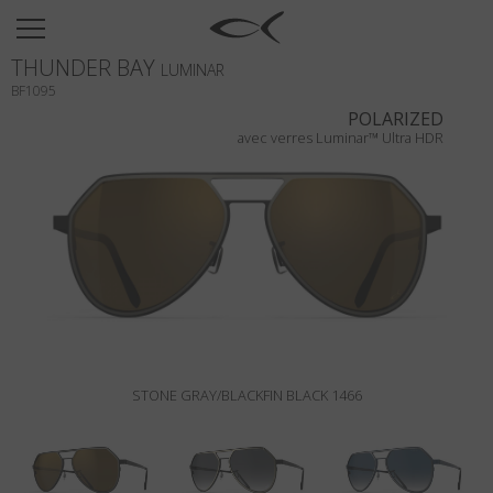
SUN
THUNDER BAY
OPTICAL
LUMINAR
BF1095
COLLECTIONS
POLARIZED
avec verres Luminar™ Ultra HDR
NEOMADEINITALY
TITANIUM
NEWSROOM
SHOPS
B2B
STONE GRAY/BLACKFIN BLACK 1466
Liste de souhaits
Rechercher