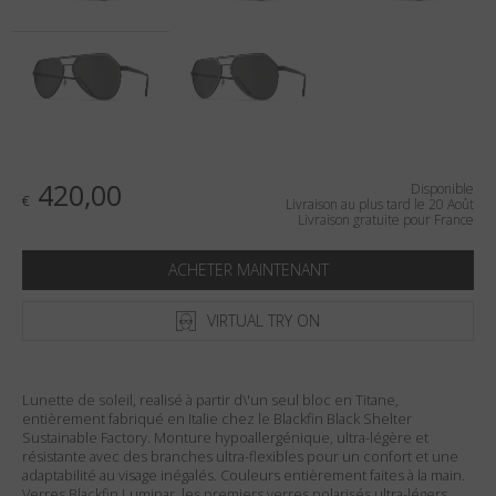
Pays
:
France
Langue
:
Français
420,00
Disponible
€
Livraison au plus tard le 20 Août
Livraison gratuite pour France
ACHETER MAINTENANT
VIRTUAL TRY ON
Lunette de soleil, realisé à partir d\'un seul bloc en Titane,
entièrement fabriqué en Italie chez le Blackfin Black Shelter
Sustainable Factory. Monture hypoallergénique, ultra-légère et
résistante avec des branches ultra-flexibles pour un confort et une
adaptabilité au visage inégalés. Couleurs entièrement faites à la main.
Verres Blackfin Luminar, les premiers verres polarisés ultra-légers