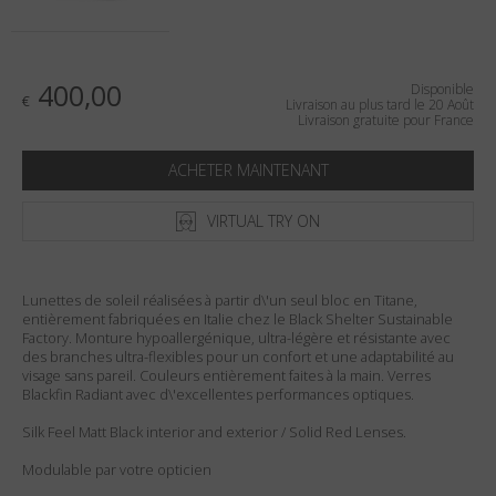
Pays
:
France
Langue
:
Français
400,00
Disponible
€
Livraison au plus tard le 20 Août
Livraison gratuite pour France
ACHETER MAINTENANT
VIRTUAL TRY ON
Lunettes de soleil réalisées à partir d\'un seul bloc en Titane,
entièrement fabriquées en Italie chez le Black Shelter Sustainable
Factory. Monture hypoallergénique, ultra-légère et résistante avec
des branches ultra-flexibles pour un confort et une adaptabilité au
visage sans pareil. Couleurs entièrement faites à la main. Verres
Blackfin Radiant avec d\'excellentes performances optiques.
Silk Feel Matt Black interior and exterior / Solid Red Lenses.
Modulable par votre opticien