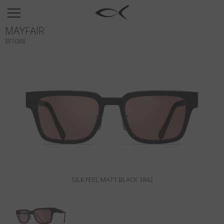
SUN
MAYFAIR
OPTICAL
BF1088
COLLECTIONS
NEOMADEINITALY
TITANIUM
NEWSROOM
SHOPS
B2B
SILK FEEL MATT BLACK 1842
Liste de souhaits
Rechercher