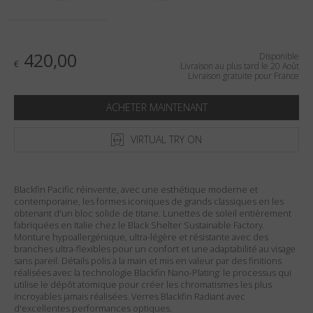
Pays
:
France
Langue
:
Français
420,00
Disponible
€
Livraison au plus tard le 20 Août
Livraison gratuite pour France
ACHETER MAINTENANT
VIRTUAL TRY ON
Blackfin Pacific réinvente, avec une esthétique moderne et
contemporaine, les formes iconiques de grands classiques en les
obtenant d'un bloc solide de titane. Lunettes de soleil entièrement
fabriquées en Italie chez le Black Shelter Sustainable Factory.
Monture hypoallergénique, ultra-légère et résistante avec des
branches ultra-flexibles pour un confort et une adaptabilité au visage
sans pareil. Détails polis à la main et mis en valeur par des finitions
réalisées avec la technologie Blackfin Nano-Plating: le processus qui
utilise le dépôt atomique pour créer les chromatismes les plus
incroyables jamais réalisées. Verres Blackfin Radiant avec
d'excellentes performances optiques.