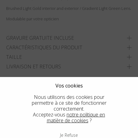
Brushed Light Gold interior and exterior / Gradient Light Green Lens.
Modulable par votre opticien
GRAVURE GRATUITE INCLUSE
CARACTÉRISTIQUES DU PRODUIT
TAILLE
LIVRAISON ET RETOURS
AJOUTER À MA LISTE
Vos cookies
TROUVER LE MAGASIN LE PLUS PROCHE
Nous utilisons des cookies pour
permettre à ce site de fonctionner
correctement.
Acceptez-vous
notre politique en
matière de cookies
?
Je Refuse