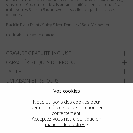
sans pareil. Couleurs et détails brillants entièrement fabriqués à la
main. Verres Blackfin Radiant avec d'excellentes performances
optiques.
Blackfin Black Front / Shiny Silver Temples / Solid Yellow Lens.
Modulable par votre opticien
GRAVURE GRATUITE INCLUSE
CARACTÉRISTIQUES DU PRODUIT
TAILLE
LIVRAISON ET RETOURS
Vos cookies
AJOUTER À MA LISTE
Nous utilisons des cookies pour
TROUVER LE MAGASIN LE PLUS PROCHE
permettre à ce site de fonctionner
correctement.
Acceptez-vous
notre politique en
matière de cookies
?