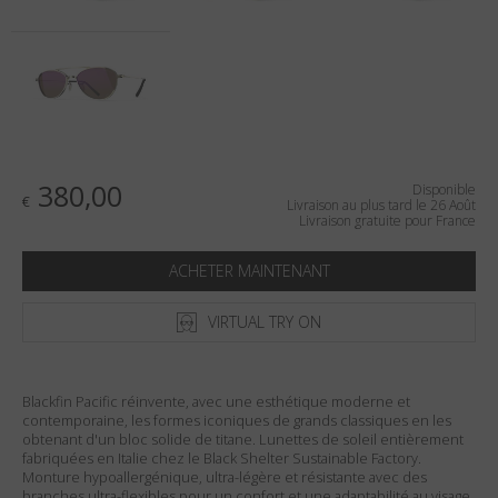
Pays
:
France
Langue
:
Français
380,00
Disponible
€
Livraison au plus tard le 26 Août
Livraison gratuite pour France
ACHETER MAINTENANT
VIRTUAL TRY ON
Blackfin Pacific réinvente, avec une esthétique moderne et
contemporaine, les formes iconiques de grands classiques en les
obtenant d'un bloc solide de titane. Lunettes de soleil entièrement
fabriquées en Italie chez le Black Shelter Sustainable Factory.
Monture hypoallergénique, ultra-légère et résistante avec des
branches ultra-flexibles pour un confort et une adaptabilité au visage