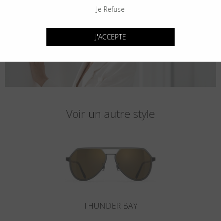
Je Refuse
J'ACCEPTE
Voir un autre style
THUNDER BAY