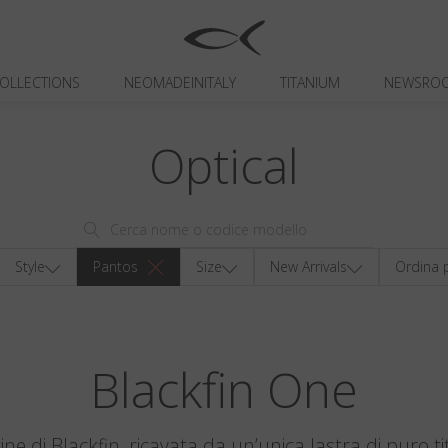
OLLECTIONS
NEOMADEINITALY
TITANIUM
NEWSRO
Optical
Style
Pantos
Size
New Arrivals
Ordina 
Blackfin One
gine di Blackfin, ricavata da un’unica lastra di puro ti