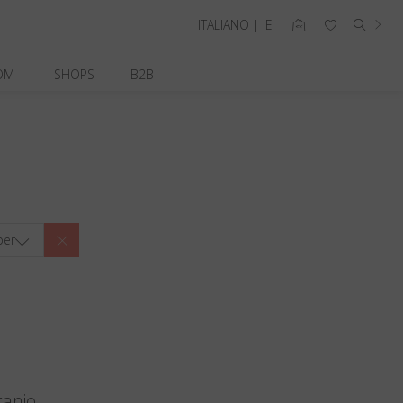
ITALIANO | IE
OM
SHOPS
B2B
per
tanio.