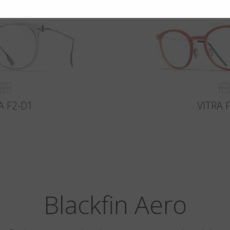
A F2-D1
VITRA 
Blackfin Aero