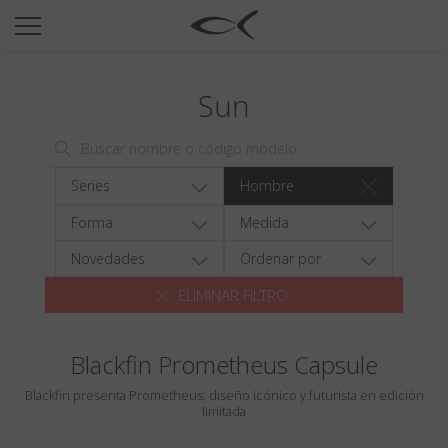
SUN
OPTICAL
Sun
COLECCIÓNES
NEOMADEINITALY
TITANIUM
Series
Hombre
NEWSROOM
Forma
Medida
TIENDAS
Novedades
Ordenar por
ELIMINAR FILTRO
B2B
Blackfin Prometheus Capsule
Favoritos
Blackfin presenta Prometheus: diseño icónico y futurista en edición
Buscar
limitada